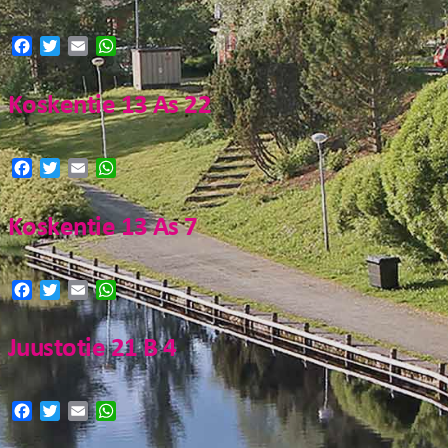
FI
Facebook
Twitter
Email
WhatsApp
EN
Koskentie 13 As 22
Facebook
Twitter
Email
WhatsApp
Koskentie 13 As 7
Facebook
Twitter
Email
WhatsApp
Juustotie 21 B 4
Facebook
Twitter
Email
WhatsApp