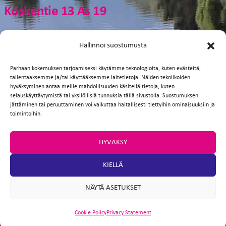
Koskentie 13 As 19
Facebook
Twitter
Email
WhatsApp
Hallinnoi suostumusta
Parhaan kokemuksen tarjoamiseksi käytämme teknologioita, kuten evästeitä,
Koskentie 13 As 14
tallentaaksemme ja/tai käyttääksemme laitetietoja. Näiden tekniikoiden
hyväksyminen antaa meille mahdollisuuden käsitellä tietoja, kuten
selauskäyttäytymistä tai yksilöllisiä tunnuksia tällä sivustolla. Suostumuksen
Facebook
Twitter
Email
WhatsApp
jättäminen tai peruuttaminen voi vaikuttaa haitallisesti tiettyihin ominaisuuksiin ja
toimintoihin.
Koskentie 13 As 12
HYVÄKSY
KIELLÄ
Facebook
Twitter
Email
WhatsApp
NÄYTÄ ASETUKSET
Cookie Policy
Privacy Statement
ARTIO
SITE DESIGN BY