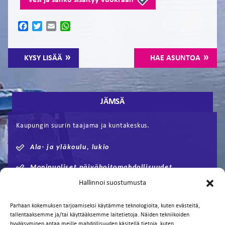
Vesi ja sähkö sisältyy vuokraan
Facebook
Twitter
Email
WhatsApp
KYSY LISÄÄ
HAE ASUNTOA
JÄMSÄ
Kaupungin suurin taajama ja kuntakeskus.
Ala- ja yläkoulu, lukio
Monipuoliset päivähoitomahdollisuudet
Hallinnoi suostumusta
Jyväskylään n. 60km
Parhaan kokemuksen tarjoamiseksi käytämme teknologioita, kuten evästeitä,
Tampereelle n. 100km
tallentaaksemme ja/tai käyttääksemme laitetietoja. Näiden tekniikoiden
hyväksyminen antaa meille mahdollisuuden käsitellä tietoja, kuten