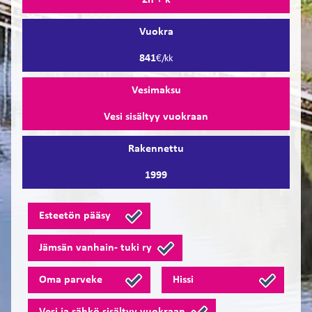
2h + k
Vuokra
841
€/kk
Vesimaksu
Vesi sisältyy vuokraan
Rakennettu
1999
Esteetön pääsy
Jämsän vanhain- ­­tuki ry
Oma parveke
Hissi