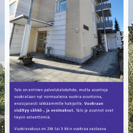
FI
EN
Talo on entinen palvelutalokohde, mutta asuntoja
vuokrataan nyt normaaleina vuokra-asuntoina,
ensisijaisesti iäkkäämmille hakijoille.
Vuokraan
sisältyy sähkö-, ja vesimaksut.
Talo ja asunnot ovat
täysin esteettömiä.
Vuokravakuus on 2kk tai 3 kk:n vuokraa vastaava