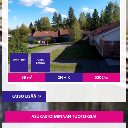
OMA PIHA
OMA
SAUNA
53 m²
2H + K
520
€/kk
KATSO LISÄÄ
ASUKASTOIMINNAN TUOTOKSIA!