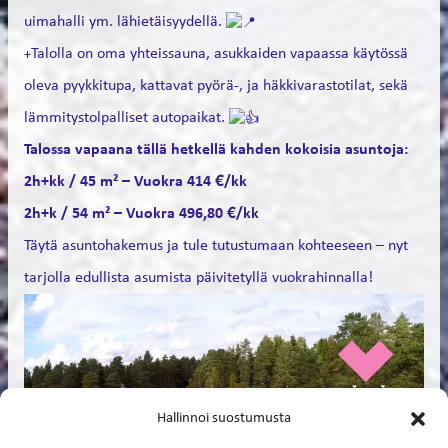
uimahalli ym. lähietäisyydellä.
Talolla on oma yhteissauna, asukkaiden vapaassa käytössä
+
oleva pyykkitupa, kattavat pyörä-, ja häkkivarastotilat, sekä
lämmitystolpalliset autopaikat.
Talossa vapaana tällä hetkellä kahden kokoisia asuntoja:
2h+kk / 45 m² – Vuokra 414 €/kk
2h+k / 54 m² – Vuokra 496,80 €/kk
Täytä asuntohakemus ja tule tutustumaan kohteeseen – nyt
tarjolla edullista asumista päivitetyllä vuokrahinnalla!
Hallinnoi suostumusta