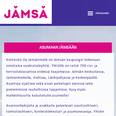
Hyppää
ASUNNOT
sisältöön
PÄÄVALIKKO
AJANKOHTAISTA
Vuokra-
asunnot
avaa
TIETOA
Jämsässä
ASUMAAN JÄMSÄÄN
alava
avaa
ASUNTOHAKEMUS
Kiinteistö Oy Jämsänmäki on Jämsän kaupungin kokonaan
alava
omistama vuokrataloyhtiö. Yhtiöllä on reilut 700 rivi- ja
LOMAKKEET
kerrostaloasuntoa viidessä taajamassa: Jämsän keskustassa,
Jämsänkoskella, Hallissa, Länkipohjassa ja Koskenpäällä.
Asuntoja sijaitsee sekä aivan palvelujen ääressä sekä
YHTEYSTIEDOT
pienemmissä rauhallisissa taajamissa. Kysy myös
mahdollisuutta kalustetulle asunnolle!
ASUKASTARINAT
Asunnonhakijoita ja asukkaita palvelevat asuntosihteeri,
toimistosihteeri, kiinteistömestari ja asumisneuvoja. Yhtiön