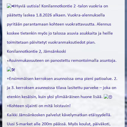
Hyviä uutisia! Konilannotkontie 2 -talon vuokria on
päätetty laskea 1.8.2026 alkaen. Vuokra-alennuksella
pyritään parantamaan kohteen vuokrattavuutta. Alennus
koskee tietenkin myös jo talossa asuvia asukkaita ja heille
toimitetaan päivitetyt vuokranmaksutiedot pian.
Konilannotkontie 2, Jämsänkoski
Asuinmukavuuteen on panostettu remontoimalla asuntoja.
+
+Ensimmäisen kerroksen asunnoissa oma pieni patioalue. 2.
ja 3. kerroksen asunnoissa tilava lasitettu parveke – joka on
etenkin kesäisin, kuin yksi ylimääräinen huone lisää.
+Kohteen sijainti on mitä loistavin!
Kaikki Jämsänkosken palvelut kävelymatkan etäisyydellä.
Uusi S-market alle 200m päässä. Myös koulut, päiväkoti,