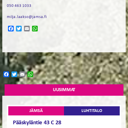
050 463 1033
milja.laakso@jamsa.fi
Facebook
Twitter
Email
WhatsApp
Facebook
Twitter
Email
WhatsApp
UUSIMMAT
JÄMSÄ
LUHTITALO
Pääskyläntie 43 C 28