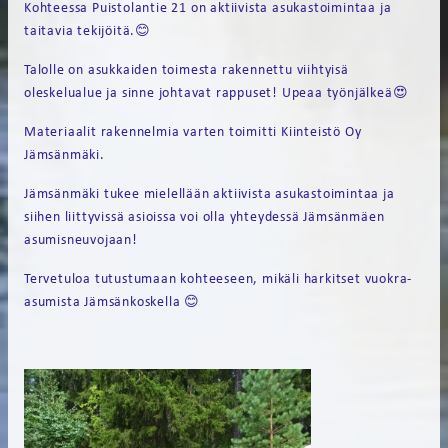
Kohteessa Puistolantie 21 on aktiivista asukastoimintaa ja
taitavia tekijöitä.😊
Talolle on asukkaiden toimesta rakennettu viihtyisä
oleskelualue ja sinne johtavat rappuset! Upeaa työnjälkeä😍
Materiaalit rakennelmia varten toimitti Kiinteistö Oy
Jämsänmäki.
Jämsänmäki tukee mielellään aktiivista asukastoimintaa ja
siihen liittyvissä asioissa voi olla yhteydessä Jämsänmäen
asumisneuvojaan!
Tervetuloa tutustumaan kohteeseen, mikäli harkitset vuokra-
asumista Jämsänkoskella 😊