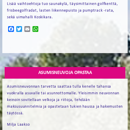
Lisää vaihtoehtoja tuo saunakylä, täysimittainen golfkenttä,
frisbeegolfradat, lasten liikennepuisto ja pumptrack -rata,
sekä uimahalli Koskikara.
Facebook
Twitter
Email
WhatsApp
ASUMISNEUVOJA OPASTAA
Asumisneuvonnan tarvetta saattaa tulla kenelle tahansa
vuokralla asuvalle tai asunnottomalle. Yleisimmin neuvonnan
keinoin sovitellaan velkoja ja riitoja, tehdään
maksusuunnitelmia ja opastetaan tukien haussa ja hakemusten
täytössä.
Milja Laakso