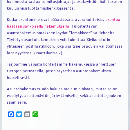
hallinnosta vastaa toimitusjohtaja, ja osakeyhtiön hallitukseen
FI
kuuluu viisi luottamushenkilöjäsentä.
EN
Koska asuntomme ovat pääasiassa aravarahoitteisia,
asuntoa
haetaan sähköisellä hakemuksella
. Tulostettavan
asuntohakemuslomakkeen löydät ”lomakkeet” välilehdeltä.
Täytetyn asuntohakemuksen voit toimittaa Kivikonttorin
yhteiseen postilaatikkoon, joka sijaitsee pääovien välittömässä
läheisyydessä. (Paattilantie 2)
Tarjoamme vapaita kohteitamme hakemuksessa annettujen
tietojen perusteella, joten täytäthän asuntohakemuksen
huolellisesti.
Asuntohakemus ei sido hakijaa vielä mihinkään, mutta se on
edellytys asuntonäytön järjestämiselle, sekä asuntotarjouksen
saamiselle.
Facebook
Twitter
Email
WhatsApp