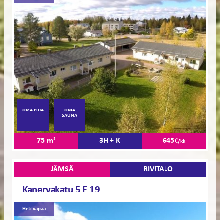
OMA PIHA
OMA
SAUNA
75 m²
3H + K
645
€/kk
JÄMSÄ
RIVITALO
Kanervakatu 5 E 19
Heti vapaa