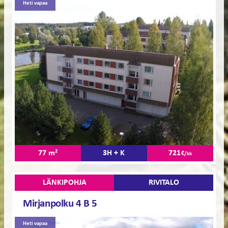
Heti vapaa
77 m²
3H + K
721
€/kk
LÄNKIPOHJA
RIVITALO
Mirjanpolku 4 B 5
Heti vapaa