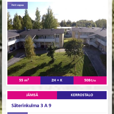
Heti vapaa
55 m²
2H + K
508
€/kk
JÄMSÄ
KERROSTALO
Säterinkulma 3 A 9