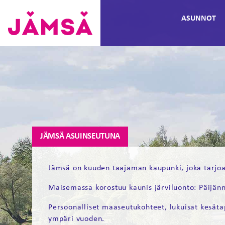
Hyppää
ASUNNOT
sisältöön
Vuokra-
asunnot
Jämsässä
JÄMSÄ ASUINSEUTUNA
Jämsä on kuuden taajaman kaupunki, joka tarjoaa
Maisemassa korostuu kaunis järviluonto: Päijä
Persoonalliset maaseutukohteet, lukuisat kesätap
ympäri vuoden.