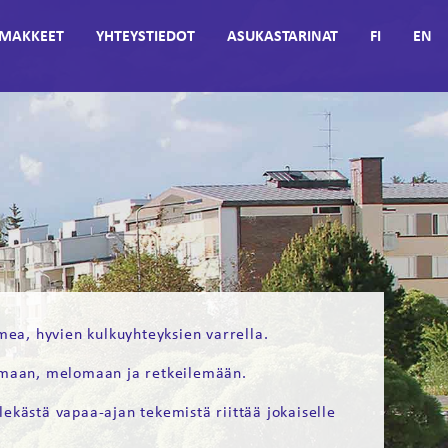
MAKKEET
YHTEYSTIEDOT
ASUKASTARINAT
FI
EN
ea, hyvien kulkuyhteyksien varrella.
tamaan, melomaan ja retkeilemään.
lekästä vapaa-ajan tekemistä riittää jokaiselle