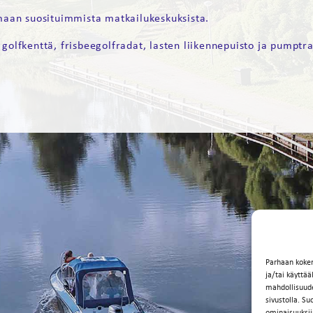
 maan suosituimmista matkailukeskuksista.
 golfkenttä, frisbeegolfradat, lasten liikennepuisto ja pumptra
Parhaan koke
ja/tai käyttä
mahdollisuuden
sivustolla. Su