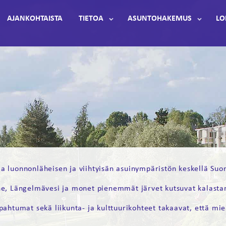
AJANKOHTAISTA
TIETOA
ASUNTOHAKEMUS
LO
 luonnonläheisen ja viihtyisän asuinympäristön keskellä Suom
nne, Längelmävesi ja monet pienemmät järvet kutsuvat kalas
ahtumat sekä liikunta- ja kulttuurikohteet takaavat, että mie