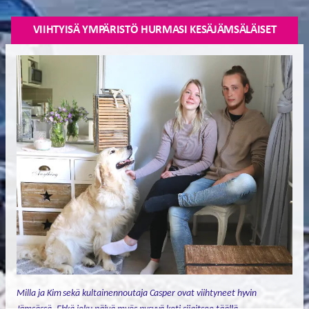
VIIHTYISÄ YMPÄRISTÖ HURMASI KESÄJÄMSÄLÄISET
Milla ja Kim sekä kultainennoutaja Casper ovat viihtyneet hyvin