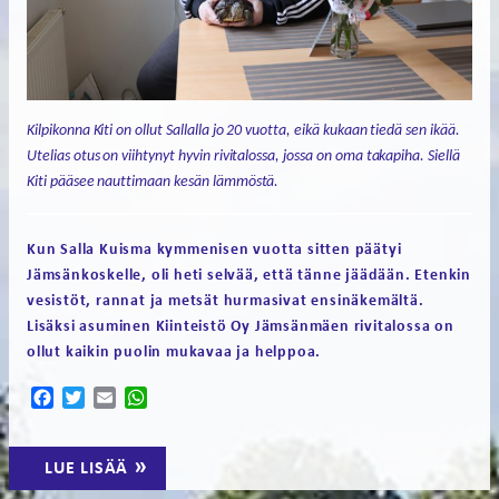
FI
EN
Kilpikonna Kiti on ollut Sallalla jo 20 vuotta, eikä kukaan tiedä sen ikää.
Utelias otus on viihtynyt hyvin rivitalossa, jossa on oma takapiha. Siellä
Kiti pääsee nauttimaan kesän lämmöstä.
Kun Salla Kuisma kymmenisen vuotta sitten päätyi
Jämsänkoskelle, oli heti selvää, että tänne jäädään. Etenkin
vesistöt, rannat ja metsät hurmasivat ensinäkemältä.
Lisäksi asuminen Kiinteistö Oy Jämsänmäen rivitalossa on
ollut kaikin puolin mukavaa ja helppoa.
Facebook
Twitter
Email
WhatsApp
LUE LISÄÄ