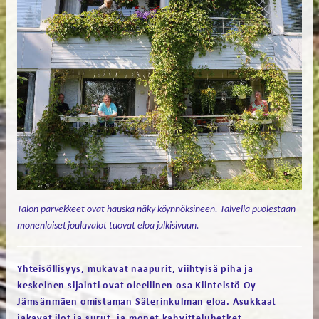
Talon parvekkeet ovat hauska näky köynnöksineen. Talvella puolestaan
monenlaiset jouluvalot tuovat eloa julkisivuun.
Yhteisöllisyys, mukavat naapurit, viihtyisä piha ja
keskeinen sijainti ovat oleellinen osa Kiinteistö Oy
Jämsänmäen omistaman Säterinkulman eloa. Asukkaat
jakavat ilot ja surut, ja monet kahvitteluhetket.