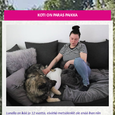
KOTI ON PARAS PAIKKA
Lunalla on ikää jo 12 vuotta, eivätkä metsälenkit ole enää ihan niin