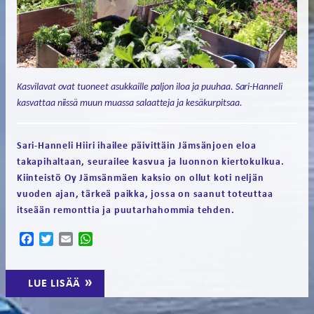
Kasvilavat ovat tuoneet asukkaille paljon iloa ja puuhaa. Sari-Hanneli
kasvattaa niissä muun muassa salaatteja ja kesäkurpitsaa.
Sari-Hanneli Hiiri ihailee päivittäin Jämsänjoen eloa
takapihaltaan, seurailee kasvua ja luonnon kiertokulkua.
Kiinteistö Oy Jämsänmäen kaksio on ollut koti neljän
vuoden ajan, tärkeä paikka, jossa on saanut toteuttaa
itseään remonttia ja puutarhahommia tehden.
Facebook
Twitter
Email
WhatsApp
LUE LISÄÄ