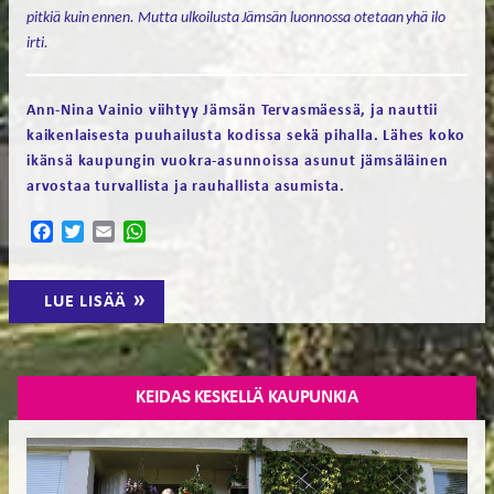
pitkiä kuin ennen. Mutta ulkoilusta Jämsän luonnossa otetaan yhä ilo
irti.
Ann-Nina Vainio viihtyy Jämsän Tervasmäessä, ja nauttii
kaikenlaisesta puuhailusta kodissa sekä pihalla. Lähes koko
ikänsä kaupungin vuokra-asunnoissa asunut jämsäläinen
arvostaa turvallista ja rauhallista asumista.
Facebook
Twitter
Email
WhatsApp
LUE LISÄÄ
KEIDAS KESKELLÄ KAUPUNKIA