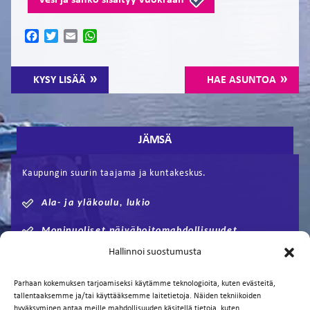
Vesi ja sähkö sisältyy vuokraan
Facebook
Twitter
Email
WhatsApp
KYSY LISÄÄ
HAE ASUNTOA
JÄMSÄ
Kaupungin suurin taajama ja kuntakeskus.
Ala- ja yläkoulu, lukio
Monipuoliset päivähoitomahdollisuudet
Hallinnoi suostumusta
Jyväskylään n. 60km
Parhaan kokemuksen tarjoamiseksi käytämme teknologioita, kuten evästeitä,
Tampereelle n. 100km
tallentaaksemme ja/tai käyttääksemme laitetietoja. Näiden tekniikoiden
hyväksyminen antaa meille mahdollisuuden käsitellä tietoja, kuten