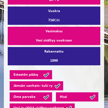
2h + k
Vuokra
716
€/kk
Vesimaksu
Vesi sisältyy vuokraan
Rakennettu
1999
Esteetön pääsy
Jämsän vanhain- ­­tuki ry
Oma parveke
Hissi