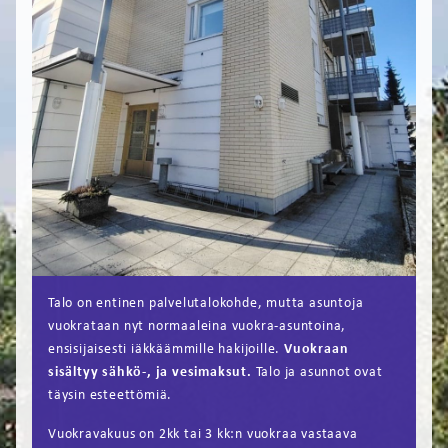
FI
EN
Talo on entinen palvelutalokohde, mutta asuntoja
vuokrataan nyt normaaleina vuokra-asuntoina,
ensisijaisesti iäkkäämmille hakijoille.
Vuokraan
sisältyy sähkö-, ja vesimaksut.
Talo ja asunnot ovat
täysin esteettömiä.
Vuokravakuus on 2kk tai 3 kk:n vuokraa vastaava