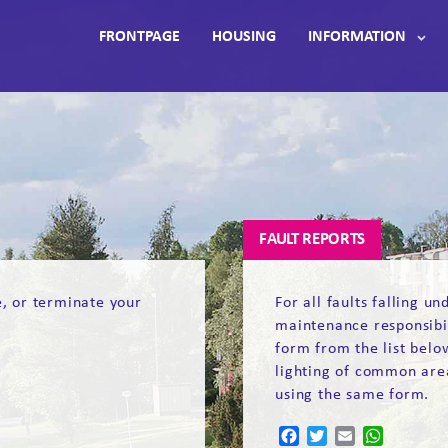
FRONTPAGE
HOUSING
INFORMATION
FAULT REPORTS
e, or terminate your
For all faults falling u
maintenance responsibili
form from the list belo
lighting of common area
using the same form.
Facebook
Twitter
Email
WhatsAp