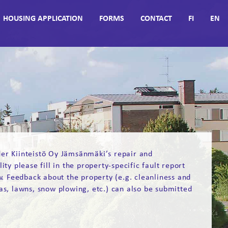
HOUSING APPLICATION
FORMS
CONTACT
FI
EN
nder Kiinteistö Oy Jämsänmäki’s repair and
ty please fill in the property-specific fault report
w. Feedback about the property (e.g. cleanliness and
s, lawns, snow plowing, etc.) can also be submitted
p