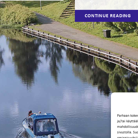
“F
CONTINUE READING
→
RE
Parhaan koke
ja/tai käyttä
mahdollisuuden
sivustolla. Su