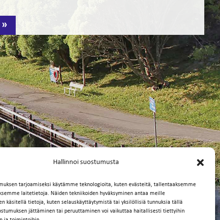
AULT
PORTS”
Hallinnoi suostumusta
muksen tarjoamiseksi käytämme teknologioita, kuten evästeitä, tallentaaksemme
äksemme laitetietoja. Näiden tekniikoiden hyväksyminen antaa meille
 käsitellä tietoja, kuten selauskäyttäytymistä tai yksilöllisiä tunnuksia tällä
ostumuksen jättäminen tai peruuttaminen voi vaikuttaa haitallisesti tiettyihin