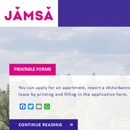
Skip
to
content
Vuokra-
asunnot
Jämsässä
PRINTABLE FORMS
You can apply for an apartment, report a disturbanc
lease by printing and filling in the application form.
Facebook
Twitter
Email
WhatsApp
“PRINTABLE
CONTINUE READING
→
FORMS”