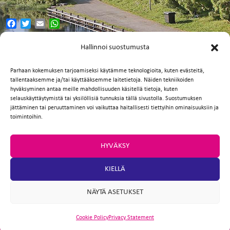
FI
Facebook
Twitter
Email
WhatsApp
EN
Hallinnoi suostumusta
Parhaan kokemuksen tarjoamiseksi käytämme teknologioita, kuten evästeitä,
tallentaaksemme ja/tai käyttääksemme laitetietoja. Näiden tekniikoiden
hyväksyminen antaa meille mahdollisuuden käsitellä tietoja, kuten
selauskäyttäytymistä tai yksilöllisiä tunnuksia tällä sivustolla. Suostumuksen
jättäminen tai peruuttaminen voi vaikuttaa haitallisesti tiettyihin ominaisuuksiin ja
toimintoihin.
HYVÄKSY
KIELLÄ
NÄYTÄ ASETUKSET
Cookie Policy
Privacy Statement
ARTIO