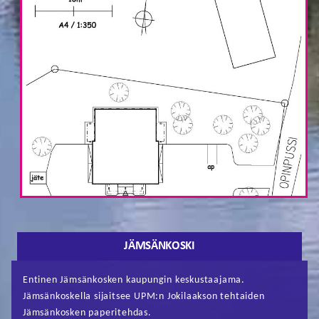
JÄMSÄNKOSKI
Entinen Jämsänkosken kaupungin keskustaajama.
Jämsänkoskella sijaitsee UPM:n Jokilaakson tehtaiden
Jämsänkosken paperitehdas.