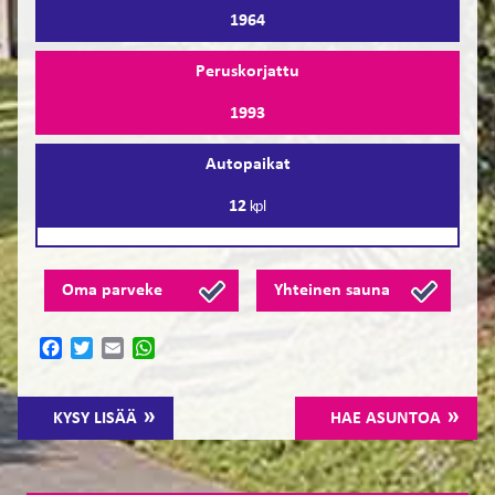
1964
Peruskorjattu
1993
Autopaikat
12
kpl
Oma parveke
Yhteinen sauna
Facebook
Twitter
Email
WhatsApp
KYSY LISÄÄ
HAE ASUNTOA