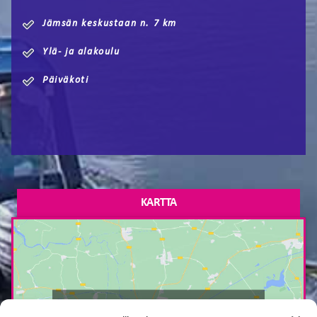
Jämsän keskustaan n. 7 km
Ylä- ja alakoulu
Päiväkoti
KARTTA
Paina tästä markkinointi hyväksyäksesi