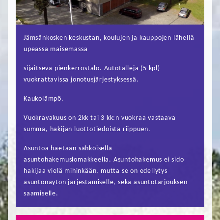
FI
EN
Jämsänkosken keskustan, koulujen ja kauppojen lähellä
upeassa maisemassa
sijaitseva pienkerrostalo. Autotalleja (5 kpl)
vuokrattavissa jonotusjärjestyksessä.
Kaukolämpö.
Vuokravakuus on 2kk tai 3 kk:n vuokraa vastaava
summa, hakijan luottotiedoista riippuen.
Asuntoa haetaan sähköisellä
asuntohakemuslomakkeella. Asuntohakemus ei sido
hakijaa vielä mihinkään, mutta se on edellytys
asuntonäytön järjestämiselle, sekä asuntotarjouksen
saamiselle.