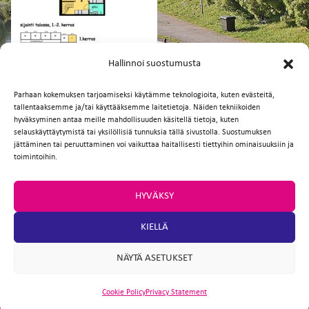
FI
EN
Hallinnoi suostumusta
Parhaan kokemuksen tarjoamiseksi käytämme teknologioita, kuten evästeitä,
tallentaaksemme ja/tai käyttääksemme laitetietoja. Näiden tekniikoiden
Facebook
Twitter
Email
WhatsApp
hyväksyminen antaa meille mahdollisuuden käsitellä tietoja, kuten
selauskäyttäytymistä tai yksilöllisiä tunnuksia tällä sivustolla. Suostumuksen
jättäminen tai peruuttaminen voi vaikuttaa haitallisesti tiettyihin ominaisuuksiin ja
toimintoihin.
HYVÄKSY
KIELLÄ
NÄYTÄ ASETUKSET
Cookie Policy
Privacy Statement
ARTIO