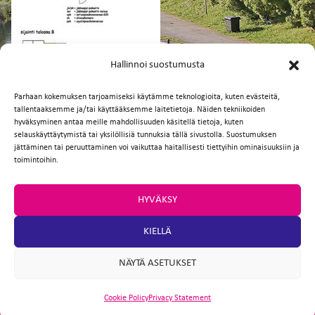
FI
EN
Hallinnoi suostumusta
Parhaan kokemuksen tarjoamiseksi käytämme teknologioita, kuten evästeitä,
tallentaaksemme ja/tai käyttääksemme laitetietoja. Näiden tekniikoiden
Facebook
Twitter
Email
WhatsApp
hyväksyminen antaa meille mahdollisuuden käsitellä tietoja, kuten
selauskäyttäytymistä tai yksilöllisiä tunnuksia tällä sivustolla. Suostumuksen
jättäminen tai peruuttaminen voi vaikuttaa haitallisesti tiettyihin ominaisuuksiin ja
toimintoihin.
HYVÄKSY
KIELLÄ
NÄYTÄ ASETUKSET
Cookie Policy
Privacy Statement
ARTIO