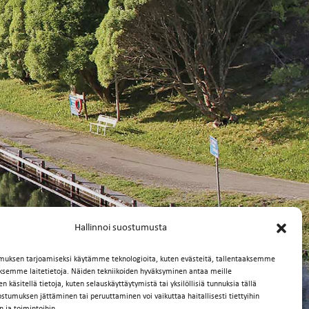
Hallinnoi suostumusta
muksen tarjoamiseksi käytämme teknologioita, kuten evästeitä, tallentaaksemme
äksemme laitetietoja. Näiden tekniikoiden hyväksyminen antaa meille
 käsitellä tietoja, kuten selauskäyttäytymistä tai yksilöllisiä tunnuksia tällä
ostumuksen jättäminen tai peruuttaminen voi vaikuttaa haitallisesti tiettyihin