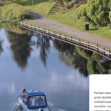
Parhaan koke
ja/tai käyttä
mahdollisuuden
sivustolla. Su