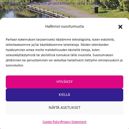
FI
edellytys asuntonäytön järjestämiselle, sekä asuntotarjouksen
saamiselle.
EN
Facebook
Twitter
Email
WhatsApp
Hallinnoi suostumusta
Parhaan kokemuksen tarjoamiseksi käytämme teknologioita, kuten evästeitä,
tallentaaksemme ja/tai käyttääksemme laitetietoja. Näiden tekniikoiden
hyväksyminen antaa meille mahdollisuuden käsitellä tietoja, kuten
selauskäyttäytymistä tai yksilöllisiä tunnuksia tällä sivustolla. Suostumuksen
jättäminen tai peruuttaminen voi vaikuttaa haitallisesti tiettyihin ominaisuuksiin ja
toimintoihin.
HYVÄKSY
KIELLÄ
NÄYTÄ ASETUKSET
Cookie Policy
Privacy Statement
ARTIO