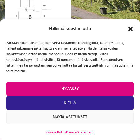
FI
EN
Hallinnoi suostumusta
Parhaan kokemuksen tarjoamiseksi käytämme teknologioita, kuten evästeitä,
tallentaaksemme ja/tai käyttääksemme laitetietoja. Näiden tekniikoiden
Facebook
Twitter
Email
WhatsApp
hyväksyminen antaa meille mahdollisuuden käsitellä tietoja, kuten
selauskäyttäytymistä tai yksilöllisiä tunnuksia tällä sivustolla. Suostumuksen
jättäminen tai peruuttaminen voi vaikuttaa haitallisesti tiettyihin ominaisuuksiin ja
toimintoihin.
HYVÄKSY
KIELLÄ
NÄYTÄ ASETUKSET
Cookie Policy
Privacy Statement
ARTIO