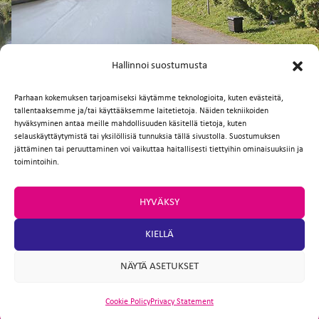
FI
EN
Hallinnoi suostumusta
Parhaan kokemuksen tarjoamiseksi käytämme teknologioita, kuten evästeitä,
tallentaaksemme ja/tai käyttääksemme laitetietoja. Näiden tekniikoiden
Facebook
Twitter
Email
WhatsApp
hyväksyminen antaa meille mahdollisuuden käsitellä tietoja, kuten
selauskäyttäytymistä tai yksilöllisiä tunnuksia tällä sivustolla. Suostumuksen
jättäminen tai peruuttaminen voi vaikuttaa haitallisesti tiettyihin ominaisuuksiin ja
toimintoihin.
HYVÄKSY
KIELLÄ
NÄYTÄ ASETUKSET
Cookie Policy
Privacy Statement
ARTIO