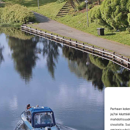
Parhaan koke
ja/tai käyttä
mahdollisuuden
sivustolla. Su