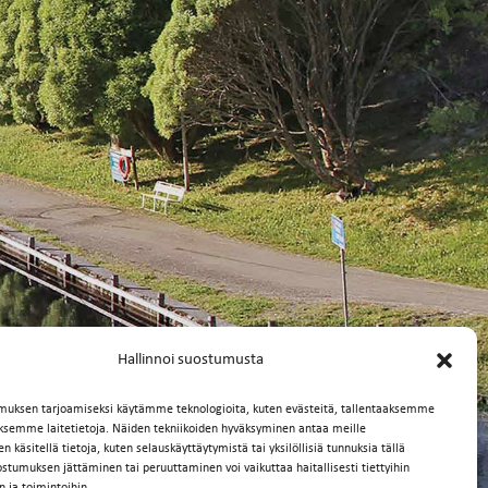
Hallinnoi suostumusta
muksen tarjoamiseksi käytämme teknologioita, kuten evästeitä, tallentaaksemme
äksemme laitetietoja. Näiden tekniikoiden hyväksyminen antaa meille
 käsitellä tietoja, kuten selauskäyttäytymistä tai yksilöllisiä tunnuksia tällä
ostumuksen jättäminen tai peruuttaminen voi vaikuttaa haitallisesti tiettyihin