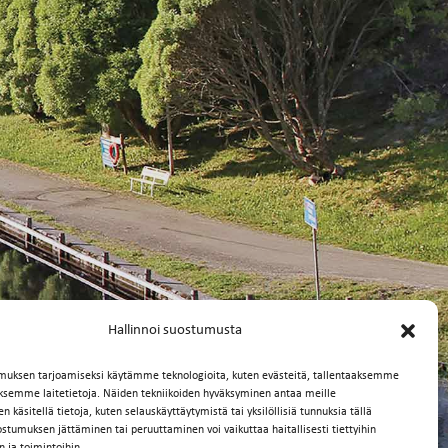
Hallinnoi suostumusta
muksen tarjoamiseksi käytämme teknologioita, kuten evästeitä, tallentaaksemme
äksemme laitetietoja. Näiden tekniikoiden hyväksyminen antaa meille
 käsitellä tietoja, kuten selauskäyttäytymistä tai yksilöllisiä tunnuksia tällä
ostumuksen jättäminen tai peruuttaminen voi vaikuttaa haitallisesti tiettyihin