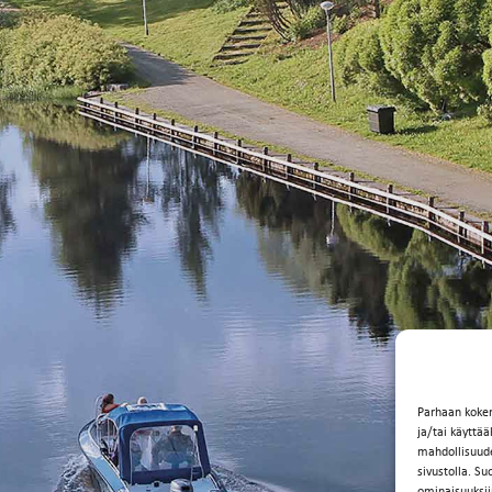
Parhaan koke
ja/tai käyttä
mahdollisuuden
sivustolla. Su