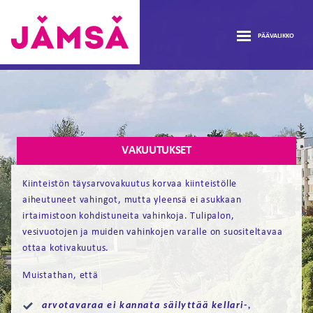
Hyppää
ASUNNOT
sisältöön
PÄÄVALIKKO
AJANKOHTAISTA
Vuokra-
asunnot
avaa
TIETOA
Jämsässä
alava
avaa
ASUNTOHAKEMUS
VAKUUTUKSET
alava
Kiinteistön täysarvovakuutus korvaa kiinteistölle
LOMAKKEET
aiheutuneet vahingot, mutta yleensä ei asukkaan
irtaimistoon kohdistuneita vahinkoja. Tulipalon,
vesivuotojen ja muiden vahinkojen varalle on suositeltavaa
YHTEYSTIEDOT
ottaa kotivakuutus.
Muistathan, että
ASUKASTARINAT
arvotavaraa ei kannata säilyttää kellari-,