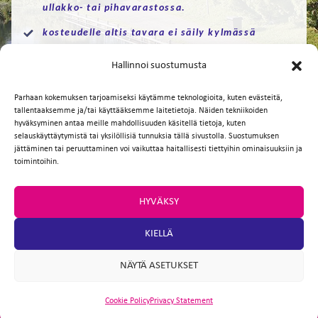
FI
ullakko- tai pihavarastossa.
kosteudelle altis tavara ei säily kylmässä
varastossa.
EN
Hallinnoi suostumusta
Facebook
Twitter
Email
WhatsApp
Parhaan kokemuksen tarjoamiseksi käytämme teknologioita, kuten evästeitä,
tallentaaksemme ja/tai käyttääksemme laitetietoja. Näiden tekniikoiden
hyväksyminen antaa meille mahdollisuuden käsitellä tietoja, kuten
selauskäyttäytymistä tai yksilöllisiä tunnuksia tällä sivustolla. Suostumuksen
jättäminen tai peruuttaminen voi vaikuttaa haitallisesti tiettyihin ominaisuuksiin ja
toimintoihin.
HYVÄKSY
KIELLÄ
NÄYTÄ ASETUKSET
Cookie Policy
Privacy Statement
ARTIO