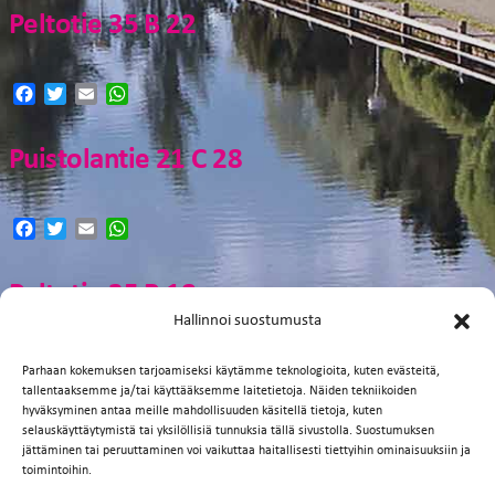
Peltotie 35 B 22
Facebook
Twitter
Email
WhatsApp
Puistolantie 21 C 28
Facebook
Twitter
Email
WhatsApp
Peltotie 35 B 18
Hallinnoi suostumusta
Facebook
Twitter
Email
WhatsApp
Parhaan kokemuksen tarjoamiseksi käytämme teknologioita, kuten evästeitä,
tallentaaksemme ja/tai käyttääksemme laitetietoja. Näiden tekniikoiden
hyväksyminen antaa meille mahdollisuuden käsitellä tietoja, kuten
Peltotie 35 B 24
selauskäyttäytymistä tai yksilöllisiä tunnuksia tällä sivustolla. Suostumuksen
jättäminen tai peruuttaminen voi vaikuttaa haitallisesti tiettyihin ominaisuuksiin ja
toimintoihin.