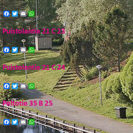
FI
Facebook
Twitter
Email
WhatsApp
EN
Puistolantie 21 C 23
Facebook
Twitter
Email
WhatsApp
Puistolantie 21 C 24
Facebook
Twitter
Email
WhatsApp
Peltotie 35 B 25
Facebook
Twitter
Email
WhatsApp