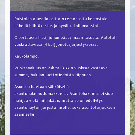
FI
Puistolan alueella osittain remontoitu kerrostalo.
EN
Lähellä hiiht0keskus ja hyvät ulkoilumaastot.
C-portaassa hissi, johon pääsy maan tasosta. Autotalli
vuokrattavissa (4 kpl) jonotusjärjestyksessä.
Kaukolämpö.
Vuokravakuus on 2kk tai 3 kk:n vuokraa vastaava
summa, hakijan luottotiedoista riippuen.
Asuntoa haetaan sähköisellä
asuntohakemuslomakkeella. Asuntohakemus ei sido
hakijaa vielä mihinkään, mutta se on edellytys
asuntonäytön järjestämiselle, sekä asuntotarjouksen
saamiselle.