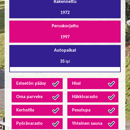
Rakennettu
1972
Peruskorjattu
1997
Autopaikat
35
kpl
Esteetön pääsy
Hissi
Oma parveke
Häkkivarasto
Kerhotila
Pesutupa
Pyörävarasto
Yhteinen sauna