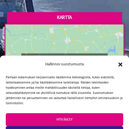
KARTTA
Paina tästä markkinointi hyväksyäksesi
Hallinnoi suostumusta
markkinointievästeet ja ottaaksesi tämän
sisällön käyttöön
Parhaan kokemuksen tarjoamiseksi käytämme teknologioita, kuten evästeitä,
tallentaaksemme ja/tai käyttääksemme laitetietoja. Näiden tekniikoiden
hyväksyminen antaa meille mahdollisuuden käsitellä tietoja, kuten
selauskäyttäytymistä tai yksilöllisiä tunnuksia tällä sivustolla. Suostumuksen
jättäminen tai peruuttaminen voi vaikuttaa haitallisesti tiettyihin ominaisuuksiin ja
toimintoihin.
HYVÄKSY
TAKAISIN