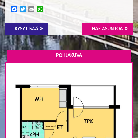
Facebook
Twitter
Email
WhatsApp
KYSY LISÄÄ
HAE ASUNTOA
POHJAKUVA