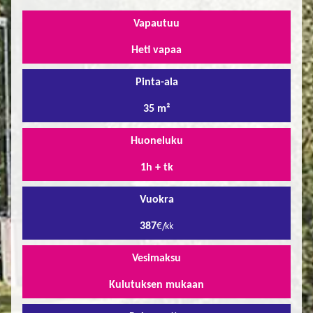
Vapautuu
Heti vapaa
Pinta-ala
35 m²
Huoneluku
1h + tk
Vuokra
387
€/kk
Vesimaksu
Kulutuksen mukaan