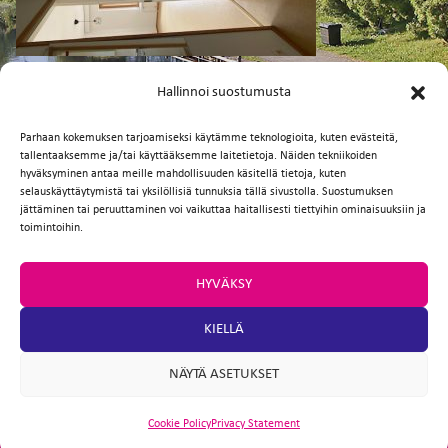
FI
EN
Facebook
Twitter
Email
WhatsApp
Hallinnoi suostumusta
Parhaan kokemuksen tarjoamiseksi käytämme teknologioita, kuten evästeitä,
tallentaaksemme ja/tai käyttääksemme laitetietoja. Näiden tekniikoiden
hyväksyminen antaa meille mahdollisuuden käsitellä tietoja, kuten
selauskäyttäytymistä tai yksilöllisiä tunnuksia tällä sivustolla. Suostumuksen
jättäminen tai peruuttaminen voi vaikuttaa haitallisesti tiettyihin ominaisuuksiin ja
toimintoihin.
HYVÄKSY
KIELLÄ
NÄYTÄ ASETUKSET
Cookie Policy
Privacy Statement
ARTIO