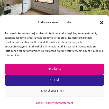
FI
EN
Hallinnoi suostumusta
Parhaan kokemuksen tarjoamiseksi käytämme teknologioita, kuten evästeitä,
tallentaaksemme ja/tai käyttääksemme laitetietoja. Näiden tekniikoiden
Facebook
Twitter
Email
WhatsApp
hyväksyminen antaa meille mahdollisuuden käsitellä tietoja, kuten
selauskäyttäytymistä tai yksilöllisiä tunnuksia tällä sivustolla. Suostumuksen
jättäminen tai peruuttaminen voi vaikuttaa haitallisesti tiettyihin ominaisuuksiin ja
toimintoihin.
HYVÄKSY
KIELLÄ
NÄYTÄ ASETUKSET
Cookie Policy
Privacy Statement
ARTIO