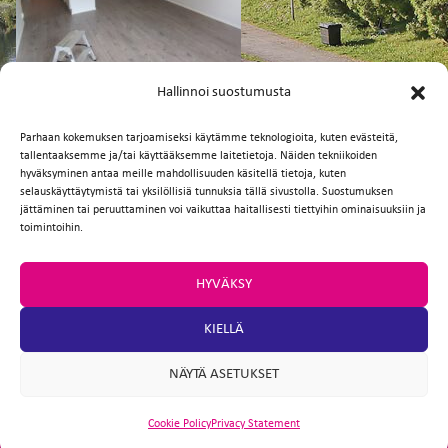
FI
EN
Hallinnoi suostumusta
Parhaan kokemuksen tarjoamiseksi käytämme teknologioita, kuten evästeitä,
tallentaaksemme ja/tai käyttääksemme laitetietoja. Näiden tekniikoiden
Facebook
Twitter
Email
WhatsApp
hyväksyminen antaa meille mahdollisuuden käsitellä tietoja, kuten
selauskäyttäytymistä tai yksilöllisiä tunnuksia tällä sivustolla. Suostumuksen
jättäminen tai peruuttaminen voi vaikuttaa haitallisesti tiettyihin ominaisuuksiin ja
toimintoihin.
HYVÄKSY
KIELLÄ
NÄYTÄ ASETUKSET
Cookie Policy
Privacy Statement
ARTIO