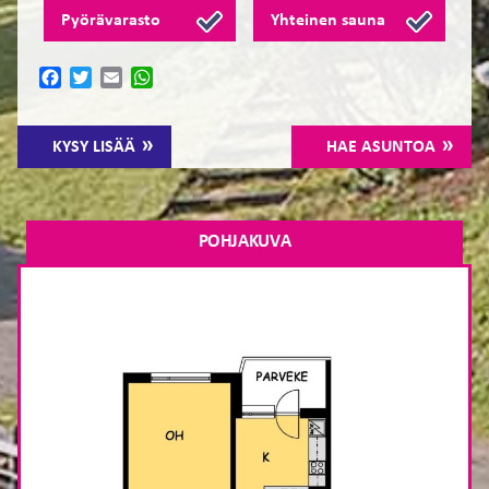
Pyörävarasto
Yhteinen sauna
Facebook
Twitter
Email
WhatsApp
KYSY LISÄÄ
HAE ASUNTOA
POHJAKUVA