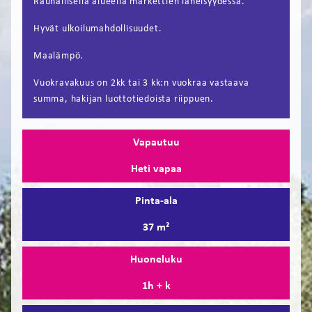
Rauhallisella alueella markettien läheisyydessä.
FI
Hyvät ulkoilumahdollisuudet.
EN
Maalämpö.
Vuokravakuus on 2kk tai 3 kk:n vuokraa vastaava
summa, hakijan luottotiedoista riippuen.
Vapautuu
Heti vapaa
Pinta-ala
37 m²
Huoneluku
1h + k