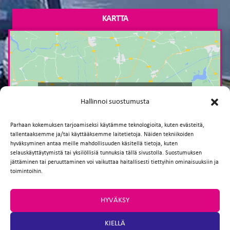
KARTTA
Paina tästä markkinointi hyväksyäksesi
Hallinnoi suostumusta
markkinointievästeet ja ottaaksesi tämän
sisällön käyttöön
Parhaan kokemuksen tarjoamiseksi käytämme teknologioita, kuten evästeitä,
tallentaaksemme ja/tai käyttääksemme laitetietoja. Näiden tekniikoiden
hyväksyminen antaa meille mahdollisuuden käsitellä tietoja, kuten
selauskäyttäytymistä tai yksilöllisiä tunnuksia tällä sivustolla. Suostumuksen
jättäminen tai peruuttaminen voi vaikuttaa haitallisesti tiettyihin ominaisuuksiin ja
toimintoihin.
HYVÄKSY
TAKAISIN
KIELLÄ