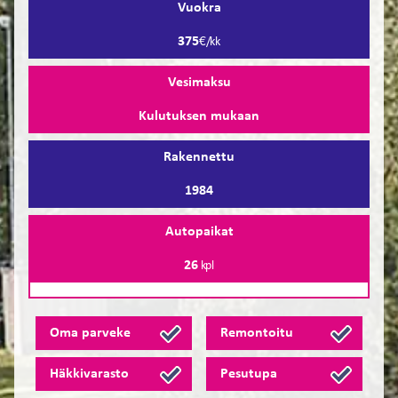
Vuokra
375
€/kk
Vesimaksu
Kulutuksen mukaan
Rakennettu
1984
Autopaikat
26
kpl
Oma parveke
Remontoitu
Häkkivarasto
Pesutupa