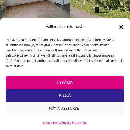
FI
EN
Hallinnoi suostumusta
Parhaan kokemuksen tarjoamiseksi käytämme teknologioita, kuten evästeitä,
tallentaaksemme ja/tai käyttääksemme laitetietoja. Näiden tekniikoiden
Facebook
Twitter
Email
WhatsApp
hyväksyminen antaa meille mahdollisuuden käsitellä tietoja, kuten
selauskäyttäytymistä tai yksilöllisiä tunnuksia tällä sivustolla. Suostumuksen
jättäminen tai peruuttaminen voi vaikuttaa haitallisesti tiettyihin ominaisuuksiin ja
toimintoihin.
HYVÄKSY
KIELLÄ
NÄYTÄ ASETUKSET
Cookie Policy
Privacy Statement
ARTIO