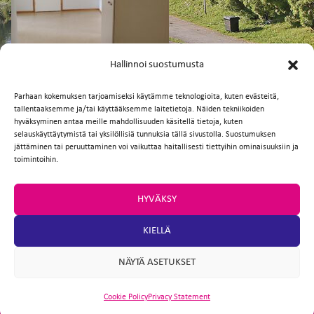
FI
EN
Hallinnoi suostumusta
Parhaan kokemuksen tarjoamiseksi käytämme teknologioita, kuten evästeitä,
tallentaaksemme ja/tai käyttääksemme laitetietoja. Näiden tekniikoiden
Facebook
Twitter
Email
WhatsApp
hyväksyminen antaa meille mahdollisuuden käsitellä tietoja, kuten
selauskäyttäytymistä tai yksilöllisiä tunnuksia tällä sivustolla. Suostumuksen
jättäminen tai peruuttaminen voi vaikuttaa haitallisesti tiettyihin ominaisuuksiin ja
toimintoihin.
HYVÄKSY
KIELLÄ
NÄYTÄ ASETUKSET
Cookie Policy
Privacy Statement
ARTIO