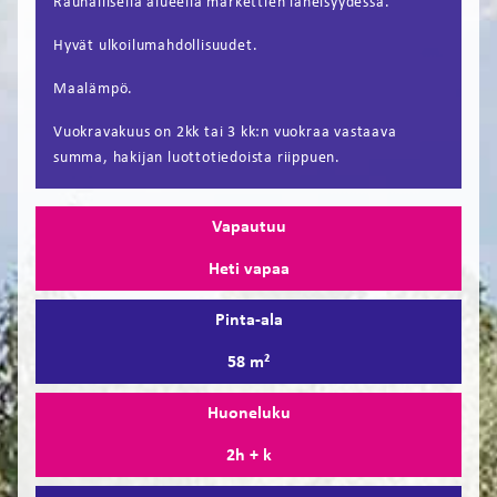
Rauhallisella alueella markettien läheisyydessä.
FI
Hyvät ulkoilumahdollisuudet.
EN
Maalämpö.
Vuokravakuus on 2kk tai 3 kk:n vuokraa vastaava
summa, hakijan luottotiedoista riippuen.
Vapautuu
Heti vapaa
Pinta-ala
58 m²
Huoneluku
2h + k