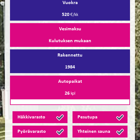
Vuokra
520
€/kk
Vesimaksu
Kulutuksen mukaan
Rakennettu
1984
Autopaikat
26
kpl
Häkkivarasto
Pesutupa
Pyörävarasto
Yhteinen sauna