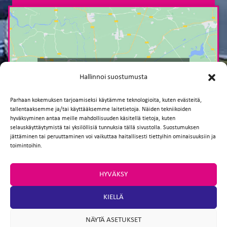
Paina tästä markkinointi hyväksyäksesi
Hallinnoi suostumusta
markkinointievästeet ja ottaaksesi tämän
sisällön käyttöön
Parhaan kokemuksen tarjoamiseksi käytämme teknologioita, kuten evästeitä,
tallentaaksemme ja/tai käyttääksemme laitetietoja. Näiden tekniikoiden
hyväksyminen antaa meille mahdollisuuden käsitellä tietoja, kuten
selauskäyttäytymistä tai yksilöllisiä tunnuksia tällä sivustolla. Suostumuksen
jättäminen tai peruuttaminen voi vaikuttaa haitallisesti tiettyihin ominaisuuksiin ja
toimintoihin.
HYVÄKSY
TAKAISIN
KIELLÄ
NÄYTÄ ASETUKSET