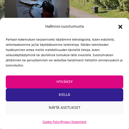
FI
EN
Hallinnoi suostumusta
Parhaan kokemuksen tarjoamiseksi käytämme teknologioita, kuten evästeitä,
tallentaaksemme ja/tai käyttääksemme laitetietoja. Näiden tekniikoiden
Facebook
Twitter
Email
WhatsApp
hyväksyminen antaa meille mahdollisuuden käsitellä tietoja, kuten
selauskäyttäytymistä tai yksilöllisiä tunnuksia tällä sivustolla. Suostumuksen
jättäminen tai peruuttaminen voi vaikuttaa haitallisesti tiettyihin ominaisuuksiin ja
toimintoihin.
HYVÄKSY
KIELLÄ
NÄYTÄ ASETUKSET
Cookie Policy
Privacy Statement
ARTIO