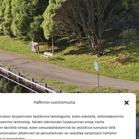
Hallinnoi suostumusta
muksen tarjoamiseksi käytämme teknologioita, kuten evästeitä, tallentaaksemme
äksemme laitetietoja. Näiden tekniikoiden hyväksyminen antaa meille
 käsitellä tietoja, kuten selauskäyttäytymistä tai yksilöllisiä tunnuksia tällä
ostumuksen jättäminen tai peruuttaminen voi vaikuttaa haitallisesti tiettyihin