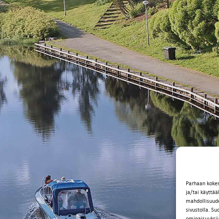
Parhaan koke
ja/tai käyttä
mahdollisuuden
sivustolla. Su