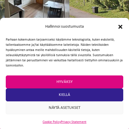
FI
EN
Hallinnoi suostumusta
Parhaan kokemuksen tarjoamiseksi käytämme teknologioita, kuten evästeitä,
tallentaaksemme ja/tai käyttääksemme laitetietoja. Näiden tekniikoiden
Facebook
Twitter
Email
WhatsApp
hyväksyminen antaa meille mahdollisuuden käsitellä tietoja, kuten
selauskäyttäytymistä tai yksilöllisiä tunnuksia tällä sivustolla. Suostumuksen
jättäminen tai peruuttaminen voi vaikuttaa haitallisesti tiettyihin ominaisuuksiin ja
toimintoihin.
HYVÄKSY
KIELLÄ
NÄYTÄ ASETUKSET
Cookie Policy
Privacy Statement
ARTIO