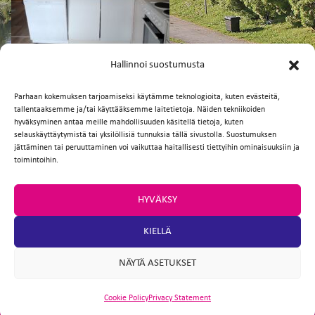
FI
EN
Hallinnoi suostumusta
Parhaan kokemuksen tarjoamiseksi käytämme teknologioita, kuten evästeitä,
tallentaaksemme ja/tai käyttääksemme laitetietoja. Näiden tekniikoiden
Facebook
Twitter
Email
WhatsApp
hyväksyminen antaa meille mahdollisuuden käsitellä tietoja, kuten
selauskäyttäytymistä tai yksilöllisiä tunnuksia tällä sivustolla. Suostumuksen
jättäminen tai peruuttaminen voi vaikuttaa haitallisesti tiettyihin ominaisuuksiin ja
toimintoihin.
HYVÄKSY
KIELLÄ
NÄYTÄ ASETUKSET
Cookie Policy
Privacy Statement
ARTIO