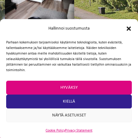
FI
EN
Hallinnoi suostumusta
Parhaan kokemuksen tarjoamiseksi käytämme teknologioita, kuten evästeitä,
tallentaaksemme ja/tai käyttääksemme laitetietoja. Näiden tekniikoiden
Facebook
Twitter
Email
WhatsApp
hyväksyminen antaa meille mahdollisuuden käsitellä tietoja, kuten
selauskäyttäytymistä tai yksilöllisiä tunnuksia tällä sivustolla. Suostumuksen
jättäminen tai peruuttaminen voi vaikuttaa haitallisesti tiettyihin ominaisuuksiin ja
toimintoihin.
HYVÄKSY
KIELLÄ
NÄYTÄ ASETUKSET
Cookie Policy
Privacy Statement
ARTIO