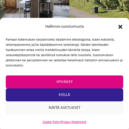
FI
EN
Hallinnoi suostumusta
Parhaan kokemuksen tarjoamiseksi käytämme teknologioita, kuten evästeitä,
tallentaaksemme ja/tai käyttääksemme laitetietoja. Näiden tekniikoiden
Facebook
Twitter
Email
WhatsApp
hyväksyminen antaa meille mahdollisuuden käsitellä tietoja, kuten
selauskäyttäytymistä tai yksilöllisiä tunnuksia tällä sivustolla. Suostumuksen
jättäminen tai peruuttaminen voi vaikuttaa haitallisesti tiettyihin ominaisuuksiin ja
toimintoihin.
HYVÄKSY
KIELLÄ
NÄYTÄ ASETUKSET
Cookie Policy
Privacy Statement
ARTIO