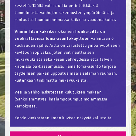
keskellä. Täällä voit nauttia perinteikkäästä
tunnelmasta vanhojen rakennusten ympäröimänä ja
rentoutua luonnon helmassa kaikkina vuodenaikoina.
Vinnin Tilan kaksikerroksinen honka-aitta
on
vuokrattavissa loma-asuntokäyttöön
vähintään 6
kuukauden ajalle. Aitta on varustettu ympärivuotiseen
käyttöön sopivaksi, joten voit nauttia sen
mukavuuksista sekä kesän vehreydessä että talven
kirpeissä pakkasaamuissa. Tämä loma-asunto tarjoaa
täydellisen paikan uppoutua maalaiselämän rauhaan,
kuitenkaan tinkimättä mukavuuksista.
Vesi ja Sähkö laskutetaan kulutuksen mukaan.
(Sähkölämmitys) Ilmalämpöpumput molemmissa
kerroksissa.
Kohde vuokrataan ilman kuvissa näkyviä kalusteita.