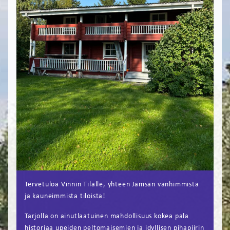
FI
EN
Tervetuloa Vinnin Tilalle, yhteen Jämsän vanhimmista
ja kauneimmista tiloista!
Tarjolla on ainutlaatuinen mahdollisuus kokea pala
historiaa upeiden peltomaisemien ja idyllisen pihapiirin