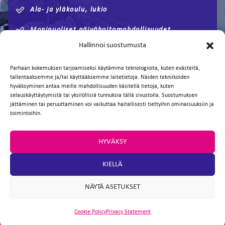
Ala- ja yläkoulu, lukio
Monipuoliset päivähoitomahdollisuudet
Hallinnoi suostumusta
Jyväskylään n. 60km
Parhaan kokemuksen tarjoamiseksi käytämme teknologioita, kuten evästeitä,
Tampereelle n. 100km
tallentaaksemme ja/tai käyttääksemme laitetietoja. Näiden tekniikoiden
hyväksyminen antaa meille mahdollisuuden käsitellä tietoja, kuten
selauskäyttäytymistä tai yksilöllisiä tunnuksia tällä sivustolla. Suostumuksen
jättäminen tai peruuttaminen voi vaikuttaa haitallisesti tiettyihin ominaisuuksiin ja
toimintoihin.
HYVÄKSY
TAKAISIN
KIELLÄ
NÄYTÄ ASETUKSET
Cookie Policy
Privacy Statement
ARTIO
SITE DESIGN BY