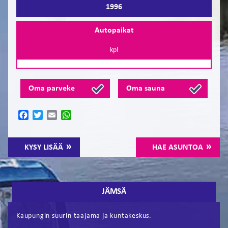
1996
Autopaikat
kpl
Oma parveke
Oma sauna
Facebook
Twitter
Email
WhatsApp
KYSY LISÄÄ
HAE ASUNTOA
JÄMSÄ
Kaupungin suurin taajama ja kuntakeskus.