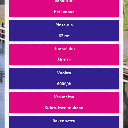
Vapautuu
Heti vapaa
Pinta-ala
67 m²
Huoneluku
3h + tk
Vuokra
600
€/kk
Vesimaksu
Kulutuksen mukaan
Rakennettu