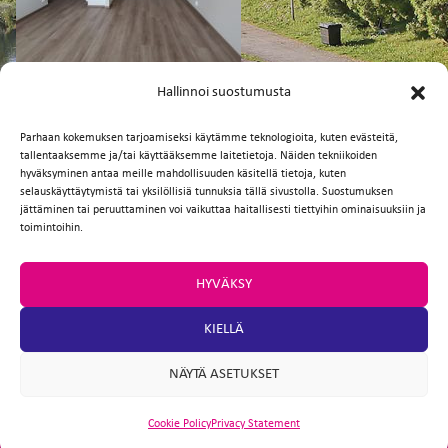
FI
EN
Hallinnoi suostumusta
Parhaan kokemuksen tarjoamiseksi käytämme teknologioita, kuten evästeitä,
tallentaaksemme ja/tai käyttääksemme laitetietoja. Näiden tekniikoiden
Facebook
Twitter
Email
WhatsApp
hyväksyminen antaa meille mahdollisuuden käsitellä tietoja, kuten
selauskäyttäytymistä tai yksilöllisiä tunnuksia tällä sivustolla. Suostumuksen
jättäminen tai peruuttaminen voi vaikuttaa haitallisesti tiettyihin ominaisuuksiin ja
toimintoihin.
HYVÄKSY
KIELLÄ
NÄYTÄ ASETUKSET
Cookie Policy
Privacy Statement
ARTIO