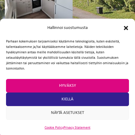
FI
EN
Hallinnoi suostumusta
Parhaan kokemuksen tarjoamiseksi käytämme teknologioita, kuten evästeitä,
tallentaaksemme ja/tai käyttääksemme laitetietoja. Näiden tekniikoiden
Facebook
Twitter
Email
WhatsApp
hyväksyminen antaa meille mahdollisuuden käsitellä tietoja, kuten
selauskäyttäytymistä tai yksilöllisiä tunnuksia tällä sivustolla. Suostumuksen
jättäminen tai peruuttaminen voi vaikuttaa haitallisesti tiettyihin ominaisuuksiin ja
toimintoihin.
HYVÄKSY
KIELLÄ
NÄYTÄ ASETUKSET
Cookie Policy
Privacy Statement
ARTIO