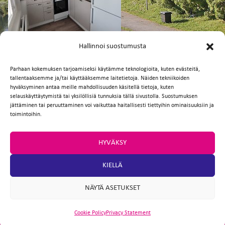
FI
EN
Hallinnoi suostumusta
Parhaan kokemuksen tarjoamiseksi käytämme teknologioita, kuten evästeitä,
tallentaaksemme ja/tai käyttääksemme laitetietoja. Näiden tekniikoiden
Facebook
Twitter
Email
WhatsApp
hyväksyminen antaa meille mahdollisuuden käsitellä tietoja, kuten
selauskäyttäytymistä tai yksilöllisiä tunnuksia tällä sivustolla. Suostumuksen
jättäminen tai peruuttaminen voi vaikuttaa haitallisesti tiettyihin ominaisuuksiin ja
toimintoihin.
HYVÄKSY
KIELLÄ
NÄYTÄ ASETUKSET
Cookie Policy
Privacy Statement
ARTIO