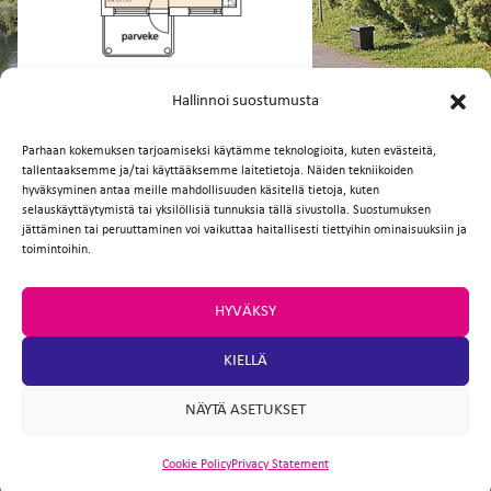
FI
EN
Hallinnoi suostumusta
Parhaan kokemuksen tarjoamiseksi käytämme teknologioita, kuten evästeitä,
tallentaaksemme ja/tai käyttääksemme laitetietoja. Näiden tekniikoiden
Facebook
Twitter
Email
WhatsApp
hyväksyminen antaa meille mahdollisuuden käsitellä tietoja, kuten
selauskäyttäytymistä tai yksilöllisiä tunnuksia tällä sivustolla. Suostumuksen
jättäminen tai peruuttaminen voi vaikuttaa haitallisesti tiettyihin ominaisuuksiin ja
toimintoihin.
HYVÄKSY
KIELLÄ
NÄYTÄ ASETUKSET
Cookie Policy
Privacy Statement
ARTIO