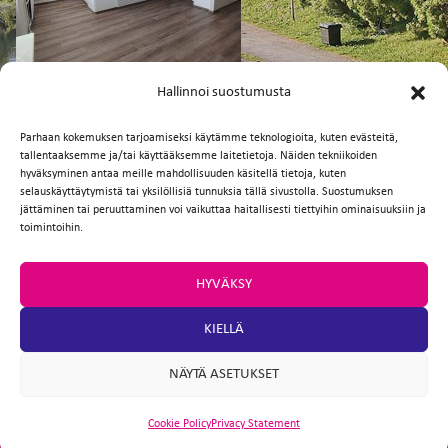
FI
EN
Hallinnoi suostumusta
Parhaan kokemuksen tarjoamiseksi käytämme teknologioita, kuten evästeitä,
tallentaaksemme ja/tai käyttääksemme laitetietoja. Näiden tekniikoiden
Facebook
Twitter
Email
WhatsApp
hyväksyminen antaa meille mahdollisuuden käsitellä tietoja, kuten
selauskäyttäytymistä tai yksilöllisiä tunnuksia tällä sivustolla. Suostumuksen
jättäminen tai peruuttaminen voi vaikuttaa haitallisesti tiettyihin ominaisuuksiin ja
toimintoihin.
HYVÄKSY
KIELLÄ
NÄYTÄ ASETUKSET
Cookie Policy
Privacy Statement
ARTIO