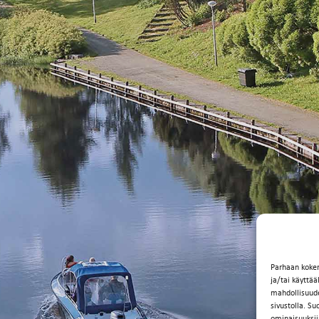
Parhaan koke
ja/tai käyttä
mahdollisuuden
sivustolla. Su