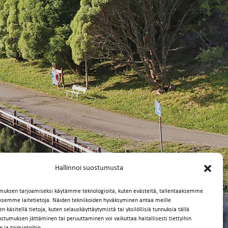
Hallinnoi suostumusta
muksen tarjoamiseksi käytämme teknologioita, kuten evästeitä, tallentaaksemme
äksemme laitetietoja. Näiden tekniikoiden hyväksyminen antaa meille
 käsitellä tietoja, kuten selauskäyttäytymistä tai yksilöllisiä tunnuksia tällä
ostumuksen jättäminen tai peruuttaminen voi vaikuttaa haitallisesti tiettyihin