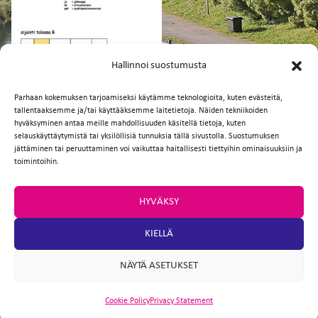
FI
EN
Hallinnoi suostumusta
Parhaan kokemuksen tarjoamiseksi käytämme teknologioita, kuten evästeitä,
tallentaaksemme ja/tai käyttääksemme laitetietoja. Näiden tekniikoiden
Facebook
Twitter
Email
WhatsApp
hyväksyminen antaa meille mahdollisuuden käsitellä tietoja, kuten
selauskäyttäytymistä tai yksilöllisiä tunnuksia tällä sivustolla. Suostumuksen
jättäminen tai peruuttaminen voi vaikuttaa haitallisesti tiettyihin ominaisuuksiin ja
toimintoihin.
HYVÄKSY
KIELLÄ
NÄYTÄ ASETUKSET
Cookie Policy
Privacy Statement
ARTIO