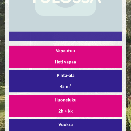
FI
EN
Vapautuu
Heti vapaa
Pinta-ala
45 m²
Huoneluku
2h + kk
Vuokra