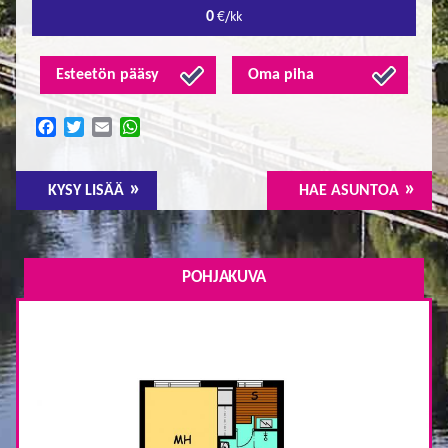
0
€/kk
Esteetön pääsy
Oma piha
Facebook
Twitter
Email
WhatsApp
KYSY LISÄÄ
HAE ASUNTOA
POHJAKUVA