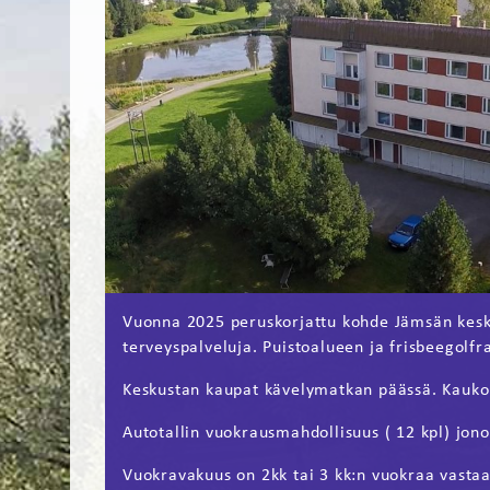
Vuonna 2025 peruskorjattu kohde Jämsän kesku
terveyspalveluja. Puistoalueen ja frisbeegolfr
Keskustan kaupat kävelymatkan päässä. Kauk
Autotallin vuokrausmahdollisuus ( 12 kpl) jono
Vuokravakuus on 2kk tai 3 kk:n vuokraa vasta