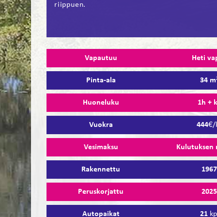
riippuen.
Vapautuu
Heti va
Pinta-ala
34 m
Huoneluku
1h + 
Vuokra
444
€/
Vesimaksu
Kulutuksen
Rakennettu
196
Peruskorjattu
202
Autopaikat
21
kp