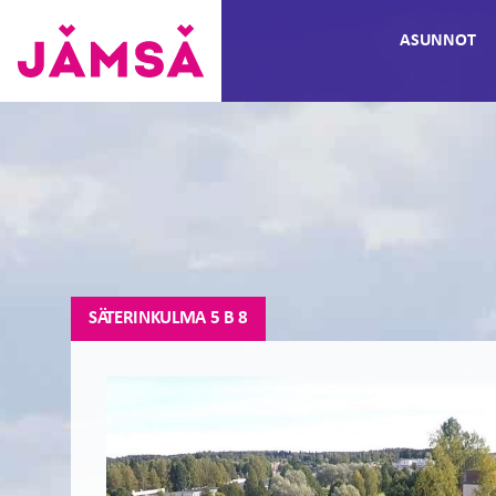
Hyppää
ASUNNOT
sisältöön
Vuokra-
asunnot
Jämsässä
SÄTERINKULMA 5 B 8