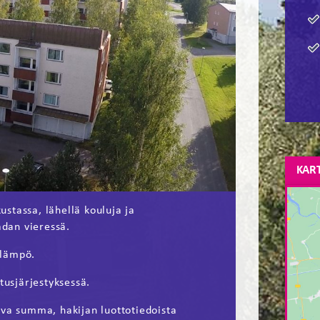
KAR
stassa, lähellä kouluja ja
adan vieressä.
olämpö.
tusjärjestyksessä.
ava summa, hakijan luottotiedoista