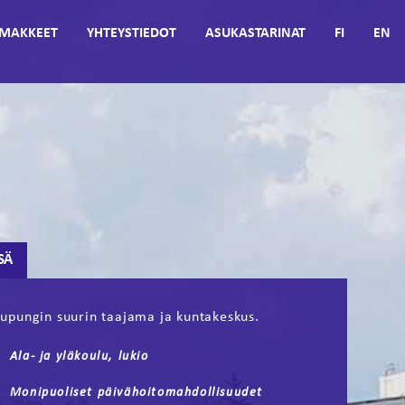
MAKKEET
YHTEYSTIEDOT
ASUKASTARINAT
FI
EN
SÄ
upungin suurin taajama ja kuntakeskus.
Ala- ja yläkoulu, lukio
Monipuoliset päivähoitomahdollisuudet