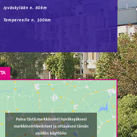
Jyväskylään n. 60km
Tampereelle n. 100km
TTA
Paina tästä markkinointi hyväksyäksesi
markkinointievästeet ja ottaaksesi tämän
sisällön käyttöön