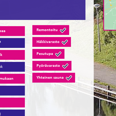
Remontoitu
paa
Häkkivarasto
²
Pesutupa
kk
Pyörävarasto
kk
Yhteinen sauna
 mukaan
7
5
l