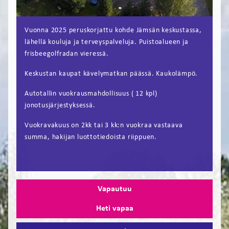
FI
Vuonna 2025 peruskorjattu kohde Jämsän keskustassa,
EN
lähellä kouluja ja terveyspalveluja. Puistoalueen ja
frisbeegolfradan vieressä.
Keskustan kaupat kävelymatkan päässä. Kaukolämpö.
Autotallin vuokrausmahdollisuus ( 12 kpl)
jonotusjärjestyksessä.
Vuokravakuus on 2kk tai 3 kk:n vuokraa vastaava
summa, hakijan luottotiedoista riippuen.
Vapautuu
Heti vapaa