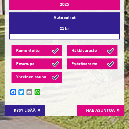
2025
Autopaikat
21
kpl
Remontoitu
Häkkivarasto
Pesutupa
Pyörävarasto
Yhteinen sauna
Facebook
Twitter
Email
WhatsApp
KYSY LISÄÄ
HAE ASUNTOA