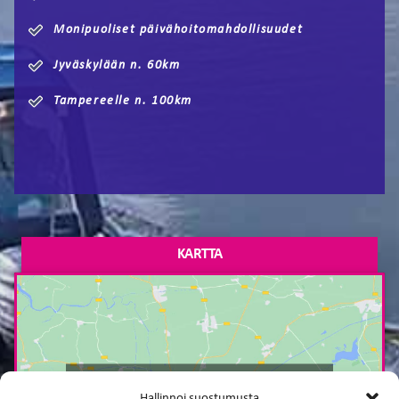
Monipuoliset päivähoitomahdollisuudet
Jyväskylään n. 60km
Tampereelle n. 100km
KARTTA
Paina tästä markkinointi hyväksyäksesi
Hallinnoi suostumusta