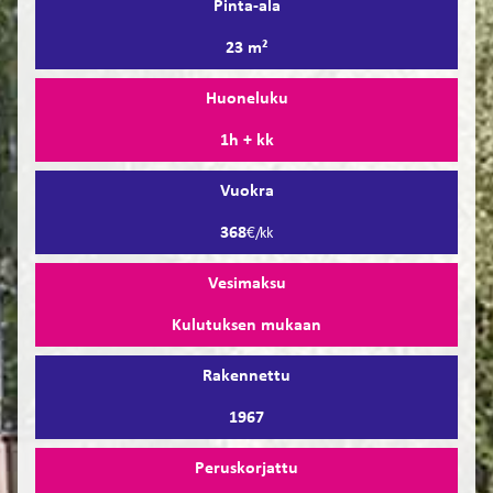
Pinta-ala
23 m²
Huoneluku
1h + kk
Vuokra
368
€/kk
Vesimaksu
Kulutuksen mukaan
Rakennettu
1967
Peruskorjattu