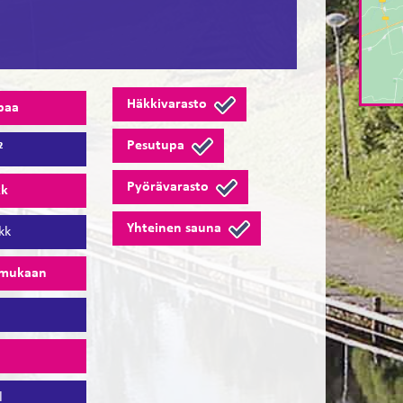
Häkkivarasto
paa
Pesutupa
²
Pyörävarasto
kk
Yhteinen sauna
kk
 mukaan
7
5
l