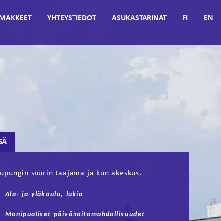
MAKKEET
YHTEYSTIEDOT
ASUKASTARINAT
FI
EN
SÄ
upungin suurin taajama ja kuntakeskus.
Ala- ja yläkoulu, lukio
Monipuoliset päivähoitomahdollisuudet