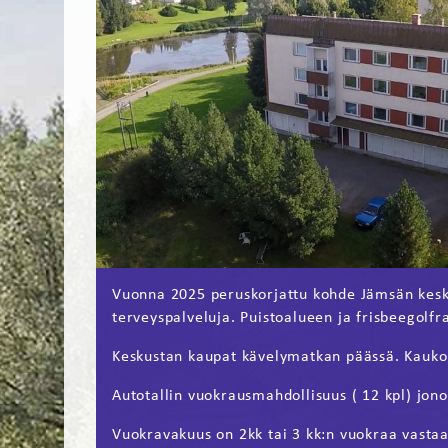
Vuonna 2025 peruskorjattu kohde Jämsän kesku
terveyspalveluja. Puistoalueen ja frisbeegolfr
Keskustan kaupat kävelymatkan päässä. Kauk
Autotallin vuokrausmahdollisuus ( 12 kpl) jono
Vuokravakuus on 2kk tai 3 kk:n vuokraa vasta