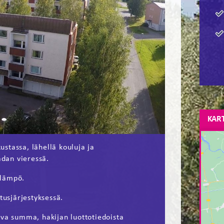
KAR
stassa, lähellä kouluja ja
adan vieressä.
olämpö.
tusjärjestyksessä.
ava summa, hakijan luottotiedoista