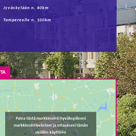
Jyväskylään n. 60km
Tampereelle n. 100km
TTA
Paina tästä markkinointi hyväksyäksesi
markkinointievästeet ja ottaaksesi tämän
sisällön käyttöön