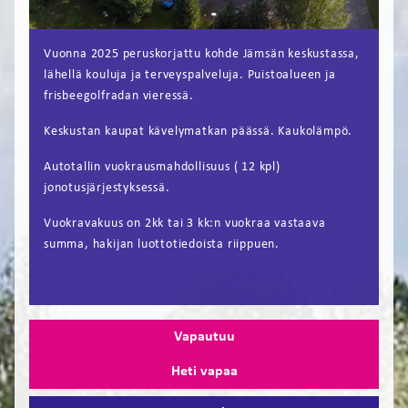
FI
Vuonna 2025 peruskorjattu kohde Jämsän keskustassa,
EN
lähellä kouluja ja terveyspalveluja. Puistoalueen ja
frisbeegolfradan vieressä.
Keskustan kaupat kävelymatkan päässä. Kaukolämpö.
Autotallin vuokrausmahdollisuus ( 12 kpl)
jonotusjärjestyksessä.
Vuokravakuus on 2kk tai 3 kk:n vuokraa vastaava
summa, hakijan luottotiedoista riippuen.
Vapautuu
Heti vapaa