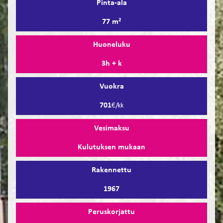
Pinta-ala
77 m²
Huoneluku
3h + k
Vuokra
701
€/kk
Vesimaksu
Kulutuksen mukaan
Rakennettu
1967
Peruskorjattu