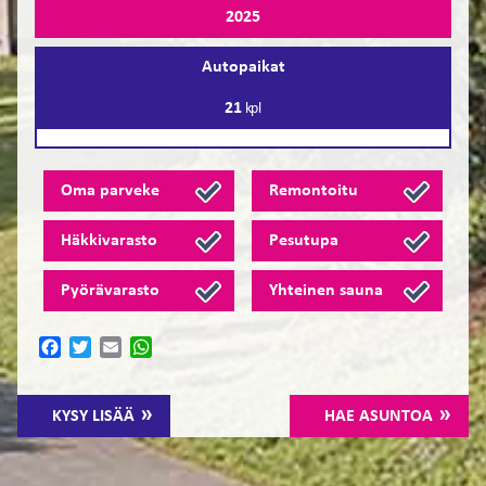
2025
Autopaikat
21
kpl
Oma parveke
Remontoitu
Häkkivarasto
Pesutupa
Pyörävarasto
Yhteinen sauna
Facebook
Twitter
Email
WhatsApp
KYSY LISÄÄ
HAE ASUNTOA