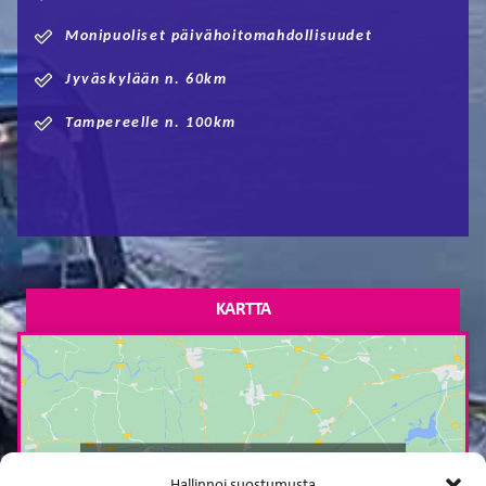
Monipuoliset päivähoitomahdollisuudet
Jyväskylään n. 60km
Tampereelle n. 100km
KARTTA
Paina tästä markkinointi hyväksyäksesi
Hallinnoi suostumusta