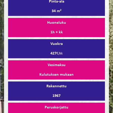
Pinta-ala
34 m²
Huoneluku
1h + kk
Vuokra
427
€/kk
Vesimaksu
Kulutuksen mukaan
Rakennettu
1967
Peruskorjattu