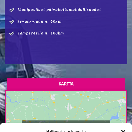
Monipuoliset päivähoitomahdollisuudet
Jyväskylään n. 60km
Tampereelle n. 100km
KARTTA
Paina tästä markkinointi hyväksyäksesi
Hallinnoi suostumusta