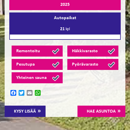
2025
Autopaikat
21
kpl
Remontoitu
Häkkivarasto
Pesutupa
Pyörävarasto
Yhteinen sauna
Facebook
Twitter
Email
WhatsApp
KYSY LISÄÄ
HAE ASUNTOA