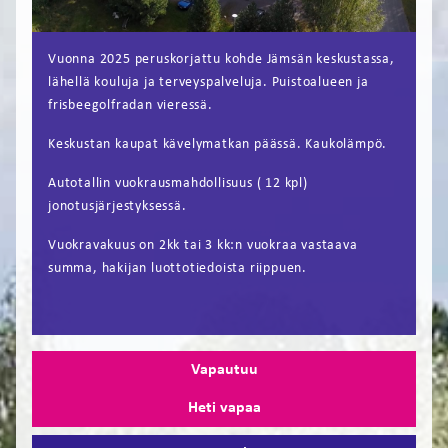
FI
Vuonna 2025 peruskorjattu kohde Jämsän keskustassa,
EN
lähellä kouluja ja terveyspalveluja. Puistoalueen ja
frisbeegolfradan vieressä.
Keskustan kaupat kävelymatkan päässä. Kaukolämpö.
Autotallin vuokrausmahdollisuus ( 12 kpl)
jonotusjärjestyksessä.
Vuokravakuus on 2kk tai 3 kk:n vuokraa vastaava
summa, hakijan luottotiedoista riippuen.
Vapautuu
Heti vapaa