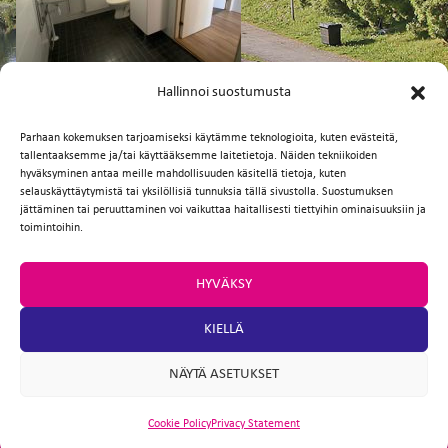
FI
EN
Hallinnoi suostumusta
Parhaan kokemuksen tarjoamiseksi käytämme teknologioita, kuten evästeitä,
tallentaaksemme ja/tai käyttääksemme laitetietoja. Näiden tekniikoiden
Facebook
Twitter
Email
WhatsApp
hyväksyminen antaa meille mahdollisuuden käsitellä tietoja, kuten
selauskäyttäytymistä tai yksilöllisiä tunnuksia tällä sivustolla. Suostumuksen
jättäminen tai peruuttaminen voi vaikuttaa haitallisesti tiettyihin ominaisuuksiin ja
toimintoihin.
HYVÄKSY
KIELLÄ
NÄYTÄ ASETUKSET
Cookie Policy
Privacy Statement
ARTIO