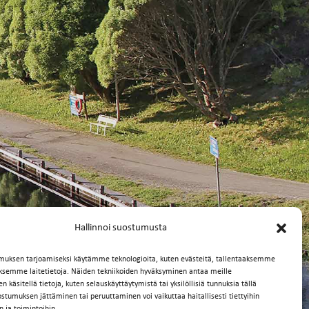
Hallinnoi suostumusta
muksen tarjoamiseksi käytämme teknologioita, kuten evästeitä, tallentaaksemme
äksemme laitetietoja. Näiden tekniikoiden hyväksyminen antaa meille
 käsitellä tietoja, kuten selauskäyttäytymistä tai yksilöllisiä tunnuksia tällä
ostumuksen jättäminen tai peruuttaminen voi vaikuttaa haitallisesti tiettyihin