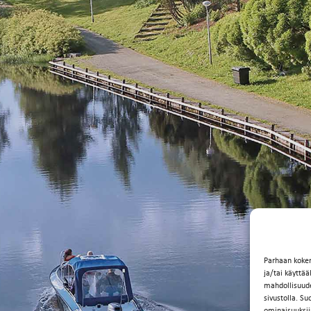
Parhaan koke
ja/tai käyttä
mahdollisuuden
sivustolla. Su