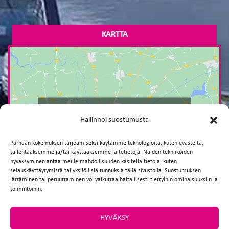
KARTTA
Paina tästä markkinointi hyväksyäksesi
Hallinnoi suostumusta
markkinointievästeet ja ottaaksesi tämän
sisällön käyttöön
Parhaan kokemuksen tarjoamiseksi käytämme teknologioita, kuten evästeitä,
tallentaaksemme ja/tai käyttääksemme laitetietoja. Näiden tekniikoiden
hyväksyminen antaa meille mahdollisuuden käsitellä tietoja, kuten
selauskäyttäytymistä tai yksilöllisiä tunnuksia tällä sivustolla. Suostumuksen
jättäminen tai peruuttaminen voi vaikuttaa haitallisesti tiettyihin ominaisuuksiin ja
toimintoihin.
HYVÄKSY