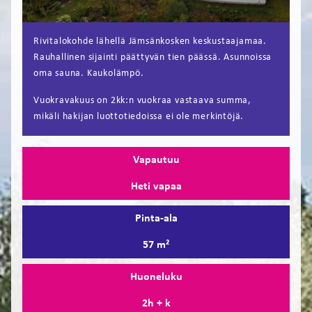
FI
Rivitalokohde lähellä Jämsänkosken keskustaajamaa.
EN
Rauhallinen sijainti päättyvän tien päässä. Asunnoissa
oma sauna. Kaukolämpö.
Vuokravakuus on 2kk:n vuokraa vastaava summa,
mikäli hakijan luottotiedoissa ei ole merkintöjä.
Vapautuu
Heti vapaa
Pinta-ala
57 m²
Huoneluku
2h + k