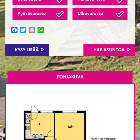
Pyörävarasto
Ulkovarasto
Facebook
Twitter
Email
WhatsApp
KYSY LISÄÄ
HAE ASUNTOA
POHJAKUVA