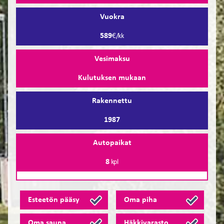
Vuokra
589
€/kk
Vesimaksu
Kulutuksen mukaan
Rakennettu
1987
Autopaikat
8
kpl
Esteetön pääsy
Oma piha
Oma sauna
Häkkivarasto